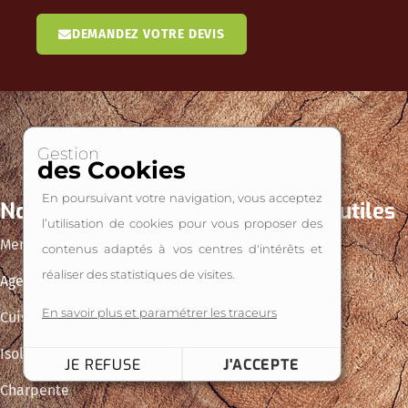
DEMANDEZ VOTRE DEVIS
Gestion
des Cookies
En poursuivant votre navigation, vous acceptez
Nos activités
Liens utiles
l’utilisation de cookies pour vous proposer des
Menuiserie
Accueil
contenus adaptés à vos centres d'intérêts et
réaliser des statistiques de visites.
Agencement
Contact
En savoir plus et paramétrer les traceurs
Cuisine
Isolation
JE REFUSE
J'ACCEPTE
Charpente