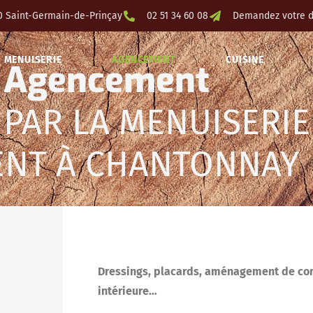
0 Saint-Germain-de-Prinçay
02 51 34 60 08
Demandez votre d
MENUISERIE
AGENCEMENT
CUISINE
Agencement
PAR LA MENUISERIE
ENT À CHANTONNAY
Dressings, placards, aménagement de com
intérieure…